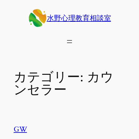
内
容
水野心理教育相談室
を
ス
キ
ッ
プ
カテゴリー:
カウ
ンセラー
GW